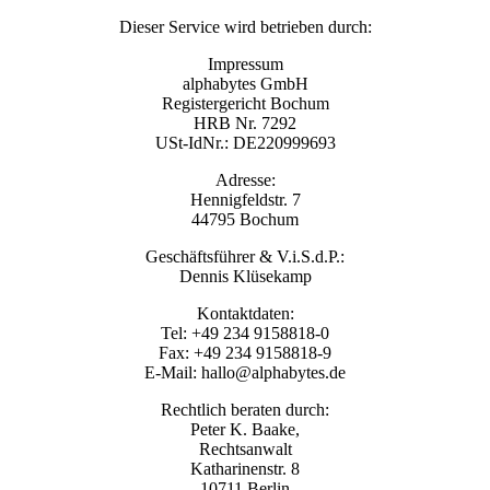
Dieser Service wird betrieben durch:
Impressum
alphabytes GmbH
Registergericht Bochum
HRB Nr. 7292
USt-IdNr.: DE220999693
Adresse:
Hennigfeldstr. 7
44795 Bochum
Geschäftsführer & V.i.S.d.P.:
Dennis Klüsekamp
Kontaktdaten:
Tel: +49 234 9158818-0
Fax: +49 234 9158818-9
E-Mail: hallo@alphabytes.de
Rechtlich beraten durch:
Peter K. Baake,
Rechtsanwalt
Katharinenstr. 8
10711 Berlin